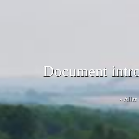
Document intro
» Aller 